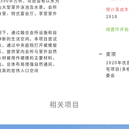
,350平方呎，项目设有以水为
为大型室外泳池及水景。会所
预计落成年
身室、特式宴会厅，享受室外
2018
绿建环评铂
制下，通过融合会所设施和自
种新的生活空间。本项目尝试
法，通过中央庭院打开裙楼层
系，提供室内会所与室外自然
奖项
木材被用作裙楼的主要材料，
2020年优
内。总体布局增强自然通风，
宅项目(多
层高的宏伟入口空间
委会
相关项目