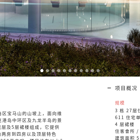
项目概况
规模
3 栋 27
角区宝马山的山坡上，面向维
611 住宅
览港岛中环区及九龙半岛的景
4 层裙楼
宅层及5层裙楼组成，它提供
住客會所 /
由两房到四房以及顶层特色
建筑面积 5