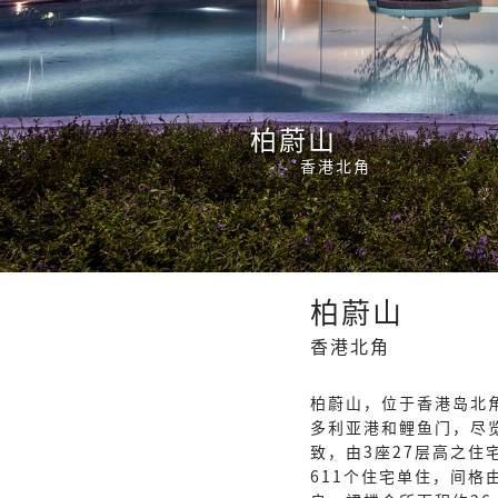
柏蔚山
香港北角
柏蔚山
香港北角
柏蔚山，位于香港岛北
多利亚港和鲤鱼门，尽
致，由3座27层高之住
611个住宅单住，间格